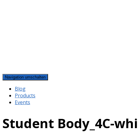
Navigation umschalten
Blog
Products
Events
Student Body_4C-whi