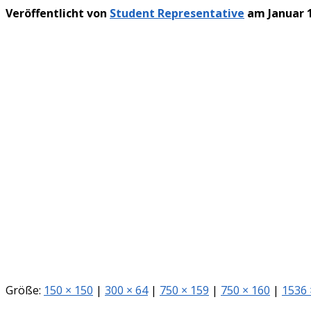
Veröffentlicht von
Student Representative
am
Januar 
Größe:
150 × 150
|
300 × 64
|
750 × 159
|
750 × 160
|
1536 